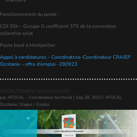
financière
Fonctionnement du poste :
CDI 35h – Groupe G coefficient 375 de la convention
collective eclat
Poste basé à Montpellier
Appel à candidatures – Coordinatrice-Coordinateur CRAJEP
Occitanie – offre d’emploi -290923
RECRUTEMENT ANIMATEURS
par
AFOCAL - Coordinateur territorial
|
Sep 28, 2023
|
AFOCAL
Occitanie
,
Stages / Emploi