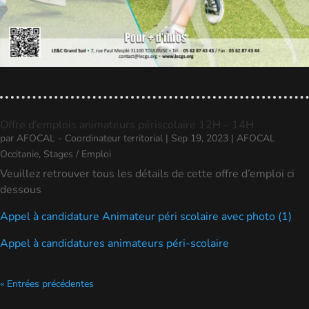
Offre d’emplois animateurs périscolaire 12H – 14H
par
AFOCAL - Coordinateur territorial
|
Sep 19, 2023
|
AFOCAL
Occitanie
,
Stages / Emploi
Veuillez retrouver tous les détails de cette offre d’emploi ci
dessous
Appel à candidature Animateur péri scolaire avec photo (1)
Appel à candidatures animateurs péri-scolaire
« Entrées précédentes