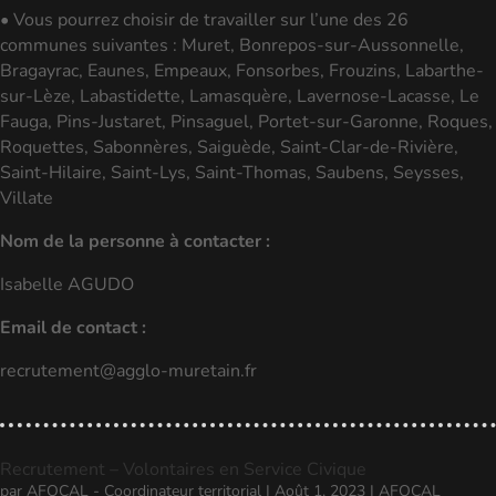
• Vous pourrez choisir de travailler sur l’une des 26
communes suivantes : Muret, Bonrepos-sur-Aussonnelle,
Bragayrac, Eaunes, Empeaux, Fonsorbes, Frouzins, Labarthe-
sur-Lèze, Labastidette, Lamasquère, Lavernose-Lacasse, Le
Fauga, Pins-Justaret, Pinsaguel, Portet-sur-Garonne, Roques,
Roquettes, Sabonnères, Saiguède, Saint-Clar-de-Rivière,
Saint-Hilaire, Saint-Lys, Saint-Thomas, Saubens, Seysses,
Villate
Nom de la personne à contacter :
Isabelle AGUDO
Email de contact :
recrutement@agglo-muretain.fr
Recrutement – Volontaires en Service Civique
par
AFOCAL - Coordinateur territorial
|
Août 1, 2023
|
AFOCAL