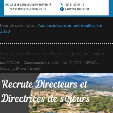
Pour en savoir plus :
Annonces recrutement Bouillac été
2023
Recrutement Directeurs et Directrices de séjours – Juillet –
Août
par
AFOCAL - Coordinateur territorial
|
Juin 7, 2023
|
AFOCAL
Occitanie
,
Stages / Emploi