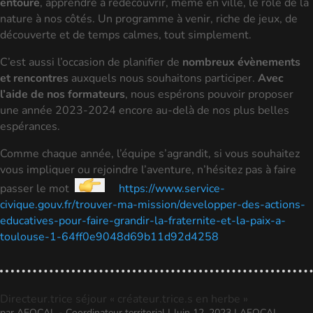
entoure
, apprendre à redécouvrir, même en ville, le rôle de la
nature à nos côtés. Un programme à venir, riche de jeux, de
découverte et de temps calmes, tout simplement.
C’est aussi l’occasion de planifier de
nombreux évènements
et rencontres
auxquels nous souhaitons participer.
Avec
l’aide de nos formateurs
, nous espérons pouvoir proposer
une année 2023-2024 encore au-delà de nos plus belles
espérances.
Comme chaque année, l’équipe s’agrandit, si vous souhaitez
vous impliquer ou rejoindre l’aventure, n’hésitez pas à faire
passer le mot
https://www.service-
civique.gouv.fr/trouver-ma-mission/developper-des-actions-
educatives-pour-faire-grandir-la-fraternite-et-la-paix-a-
toulouse-1-64ff0e9048d69b11d92d4258
Directeur.trice séjour « créateur.trice.s en herbe »
par
AFOCAL - Coordinateur territorial
|
Juin 12, 2023
|
AFOCAL