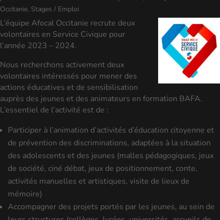
Occitanie
,
Stages / Emploi
L’équipe Afocal Occitanie recrute deux
volontaires en Service Civique pour
l’année 2023 – 2024.
Nous recherchons activement deux
volontaires intéressés pour mener des
actions éducatives et de sensibilisation
auprès des jeunes et des animateurs en formation BAFA.
L’essentiel de l’activité est de :
Participer à l’animation d’activités d’éducation citoyenne et
de prévention des discriminations, adaptées à la situation
des adolescents et des jeunes (malles pédagogiques, jeux
de société, ciné débat, jeux de positionnement, conte,
activités manuelles et artistiques, visite de lieux de
mémoire)
Accompagner des projets portés par les jeunes, au sein de
leurs structures (collèges, lycées, universités, accueils de