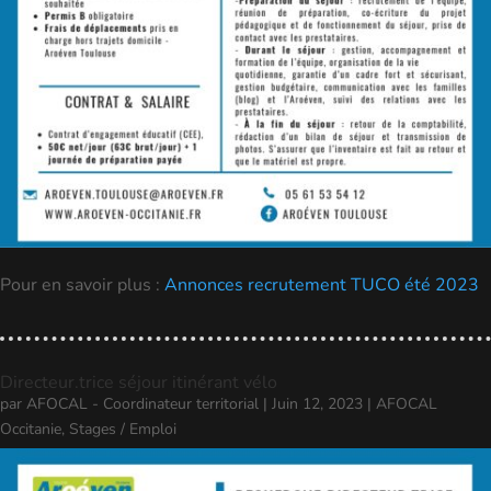
Pour en savoir plus :
Annonces recrutement TUCO été 2023
Directeur.trice séjour itinérant vélo
par
AFOCAL - Coordinateur territorial
|
Juin 12, 2023
|
AFOCAL
Occitanie
,
Stages / Emploi