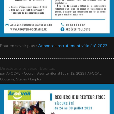
Pour en savoir plus :
Annonces recrutement vélo été 2023
Directeur.trice séjour Bouillac
par
AFOCAL - Coordinateur territorial
|
Juin 12, 2023
|
AFOCAL
Occitanie
,
Stages / Emploi