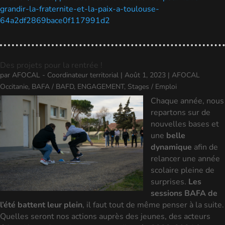
grandir-la-fraternite-et-la-paix-a-toulouse-
64a2df2869bace0f117991d2
Des projets pour la rentrée !
par
AFOCAL - Coordinateur territorial
|
Août 1, 2023
|
AFOCAL
Occitanie
,
BAFA / BAFD
,
ENGAGEMENT
,
Stages / Emploi
Chaque année, nous
repartons sur de
nouvelles bases et
une
belle
dynamique
afin de
relancer une année
scolaire pleine de
surprises.
Les
sessions BAFA de
l’été battent leur plein
, il faut tout de même penser à la suite.
Quelles seront nos actions auprès des jeunes, des acteurs